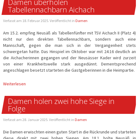
Damen überholen
Tabellennachbarn Aichach
Verfasst am
18. Februar 2025
. Veröffentlicht in
Damen
Am 15.2. empfing Neusäß als Tabellenfünfter mit TSV Aichach II (Platz 4)
nicht nur den direkten Tabellennachbarn, sondern auch eine
Mannschaft, gegen die man sich in der Vergangenheit stets
schwergetan hatte. Das Hinspiel im Oktober war mit 24:16 deutlich an
die Aichacherinnen gegangen und der Neusässer Kader wird zurzeit
von einer Krankheitswelle stark ausgedünnt. Dementsprechend
angeschlagen besetzt starteten die Gastgeberinnen in die Heimpartie.
Damen holen zwei hohe Siege in
Folge
Verfasst am
28. Januar 2025
. Veröffentlicht in
Damen
Die Damen erwischten einen guten Start in die Rückrunde und starteten
diese direkt mit zwei hohen Siegen. Am 18.1. holte Neusäß in