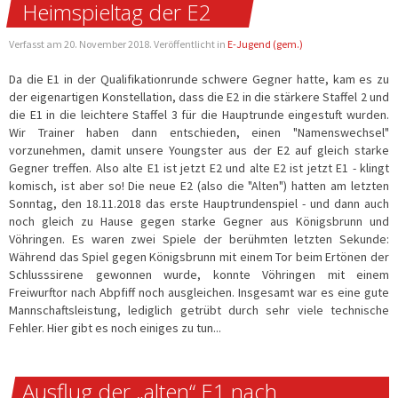
Heimspieltag der E2
Verfasst am
20. November 2018
. Veröffentlicht in
E-Jugend (gem.)
Da die E1 in der Qualifikationrunde schwere Gegner hatte, kam es zu
der eigenartigen Konstellation, dass die E2 in die stärkere Staffel 2 und
die E1 in die leichtere Staffel 3 für die Hauptrunde eingestuft wurden.
Wir Trainer haben dann entschieden, einen "Namenswechsel"
vorzunehmen, damit unsere Youngster aus der E2 auf gleich starke
Gegner treffen. Also alte E1 ist jetzt E2 und alte E2 ist jetzt E1 - klingt
komisch, ist aber so! Die neue E2 (also die "Alten") hatten am letzten
Sonntag, den 18.11.2018 das
erste Hauptrundenspiel - und dann auch
noch gleich zu Hause gegen starke Gegner aus Königsbrunn und
Vöhringen. Es waren zwei Spiele
der berühmten letzten Sekunde:
Während das Spiel gegen Königsbrunn mit einem Tor beim Ertönen der
Schlusssirene gewonnen wurde, konnte Vöhringen mit einem
Freiwurftor nach Abpfiff noch ausgleichen. Insgesamt war es eine gute
Mannschaftsleistung,
lediglich getrübt durch sehr viele technische
Fehler. Hier gibt es noch einiges zu tun...
Ausflug der „alten“ E1 nach