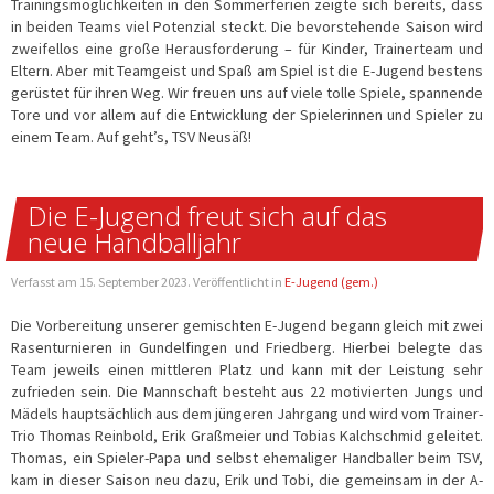
Trainingsmöglichkeiten in den Sommerferien zeigte sich bereits, dass
in beiden Teams viel Potenzial steckt. Die bevorstehende Saison wird
zweifellos eine große Herausforderung – für Kinder, Trainerteam und
Eltern. Aber mit Teamgeist und Spaß am Spiel ist die E-Jugend bestens
gerüstet für ihren Weg. Wir freuen uns auf viele tolle Spiele, spannende
Tore und vor allem auf die Entwicklung der Spielerinnen und Spieler zu
einem Team. Auf geht’s, TSV Neusäß!
Die E-Jugend freut sich auf das
neue Handballjahr
Verfasst am
15. September 2023
. Veröffentlicht in
E-Jugend (gem.)
Die Vorbereitung unserer gemischten E-Jugend begann gleich mit zwei
Rasenturnieren in Gundelfingen und Friedberg. Hierbei belegte das
Team jeweils einen mittleren Platz und kann mit der Leistung sehr
zufrieden sein. Die Mannschaft besteht aus 22 motivierten Jungs und
Mädels hauptsächlich aus dem jüngeren Jahrgang und wird vom Trainer-
Trio Thomas Reinbold, Erik Graßmeier und Tobias Kalchschmid geleitet.
Thomas, ein Spieler-Papa und selbst ehemaliger Handballer beim TSV,
kam in dieser Saison neu dazu, Erik und Tobi, die gemeinsam in der A-