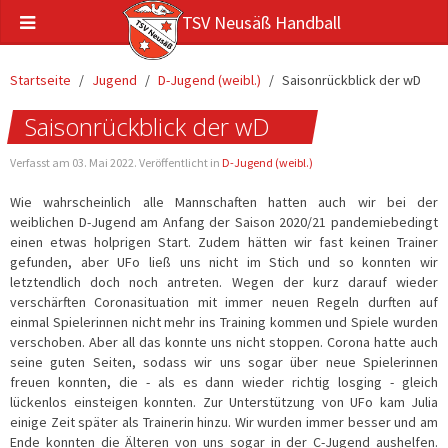
TSV Neusäß Handball
Startseite
Jugend
D-Jugend (weibl.)
Saisonrückblick der wD
Saisonrückblick der wD
Verfasst am
03. Mai 2022
. Veröffentlicht in
D-Jugend (weibl.)
Wie wahrscheinlich alle Mannschaften hatten auch wir bei der
weiblichen D-Jugend am Anfang der Saison 2020/21 pandemiebedingt
einen etwas holprigen Start. Zudem hätten wir fast keinen Trainer
gefunden, aber UFo ließ uns nicht im Stich und so konnten wir
letztendlich doch noch antreten. Wegen der kurz darauf wieder
verschärften Coronasituation mit immer neuen Regeln durften auf
einmal Spielerinnen nicht mehr ins Training kommen und Spiele wurden
verschoben. Aber all das konnte uns nicht stoppen. Corona hatte auch
seine guten Seiten, sodass wir uns sogar über neue Spielerinnen
freuen konnten, die - als es dann wieder richtig losging - gleich
lückenlos einsteigen konnten. Zur Unterstützung von UFo kam Julia
einige Zeit später als Trainerin hinzu. Wir wurden immer besser und am
Ende konnten die Älteren von uns sogar in der C-Jugend aushelfen.