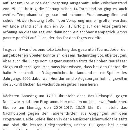
auf. Tor um Tor wurde der Vorsprung ausgebaut. Beim Zwischenstand
von 25 : 11 betrug die Führung schon 14 Tore. Und so ging es auch
weiter. Tempohandball gepaart mit schönen Positionsangriffen und
solider Abwehrleistung ließen den Vorsprung immer größer werden.
Am Ende stand schließlich ein 35 : 15 Erfolg auf der Anzeigentafel.
Krönung an diesem Tag war dann noch ein schöner Kempatrick. Amos
passte perfekt auf Julian, der das Tor des Tages erzielte.
Insgesamt war dies eine tolle Leistung des gesamten Teams. Jeder der
aufgebotenen Spieler konnte an diesem Nachmittag voll überzeugen.
Aber auch die Jungs vom Gegner wussten trotz des hohen Neusässer
Siegs zu überzeugen. Man muss hier wissen, dass bei den Gästen die
halbe Mannschaft aus D-Jugendlichen bestand und nur ein Spieler des
Jahrgangs 2002 dabei war. Hier dürfen die Augsburger hoffnungsvoll in
die Zukunft blicken. Es wächst da ein gutes Team heran.
Nächsten Samstag um 17:30 Uhr steht dann das Heimspiel gegen
Donauwörth auf dem Programm. Hier müssen nochmal zwei Punkte her.
Ebenso am Montag, den 20.03.2017, 18:15 Uhr. Dann steht das
Nachholspiel gegen den Tabellendritten aus Göggingen auf dem
Programm. Beide Spiele finden in der Neusässer Eichenwaldhalle statt
und sind die letzten Gelegenheiten, unsere C-Jugend bei einem