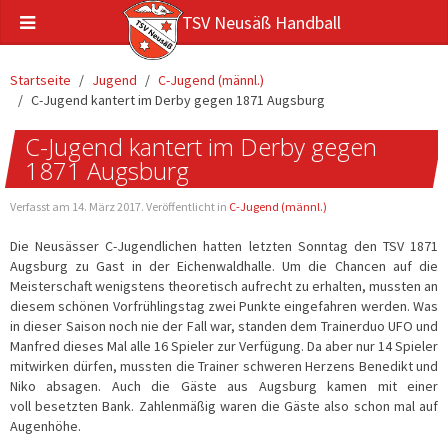
TSV Neusäß Handball
Startseite
Jugend
C-Jugend (männl.)
C-Jugend kantert im Derby gegen 1871 Augsburg
C-Jugend kantert im Derby gegen
1871 Augsburg
Verfasst am
14. März 2017
. Veröffentlicht in
C-Jugend (männl.)
Die Neusässer C-Jugendlichen hatten letzten Sonntag den TSV 1871
Augsburg zu Gast in der Eichenwaldhalle. Um die Chancen auf die
Meisterschaft wenigstens theoretisch aufrecht zu erhalten, mussten an
diesem schönen Vorfrühlingstag zwei Punkte eingefahren werden. Was
in dieser Saison noch nie der Fall war, standen dem Trainerduo UFO und
Manfred dieses Mal alle 16 Spieler zur Verfügung. Da aber nur 14 Spieler
mitwirken dürfen, mussten die Trainer schweren Herzens Benedikt und
Niko absagen. Auch die Gäste aus Augsburg kamen mit einer
voll besetzten Bank. Zahlenmäßig waren die Gäste also schon mal auf
Augenhöhe.