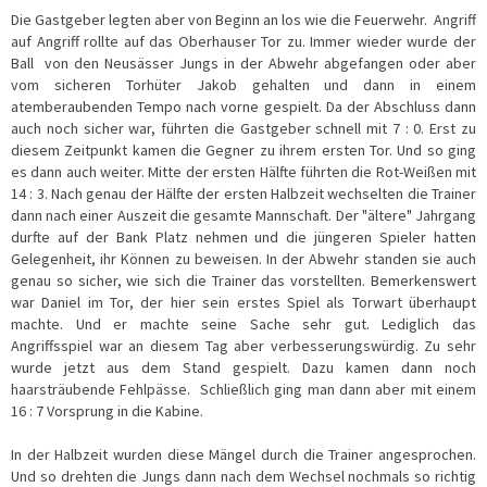
Die Gastgeber legten aber von Beginn an los wie die Feuerwehr. Angriff
auf Angriff rollte auf das Oberhauser Tor zu. Immer wieder wurde der
Ball von den Neusässer Jungs in der Abwehr abgefangen oder aber
vom sicheren Torhüter Jakob gehalten und dann in einem
atemberaubenden Tempo nach vorne gespielt. Da der Abschluss dann
auch noch sicher war, führten die Gastgeber schnell mit 7 : 0. Erst zu
diesem Zeitpunkt kamen die Gegner zu ihrem ersten Tor. Und so ging
es dann auch weiter. Mitte der ersten Hälfte führten die Rot-Weißen mit
14 : 3. Nach genau der Hälfte der ersten Halbzeit wechselten die Trainer
dann nach einer Auszeit die gesamte Mannschaft. Der "ältere" Jahrgang
durfte auf der Bank Platz nehmen und die jüngeren Spieler hatten
Gelegenheit, ihr Können zu beweisen. In der Abwehr standen sie auch
genau so sicher, wie sich die Trainer das vorstellten. Bemerkenswert
war Daniel im Tor, der hier sein erstes Spiel als Torwart überhaupt
machte. Und er machte seine Sache sehr gut. Lediglich das
Angriffsspiel war an diesem Tag aber verbesserungswürdig. Zu sehr
wurde jetzt aus dem Stand gespielt. Dazu kamen dann noch
haarsträubende Fehlpässe. Schließlich ging man dann aber mit einem
16 : 7 Vorsprung in die Kabine.
In der Halbzeit wurden diese Mängel durch die Trainer angesprochen.
Und so drehten die Jungs dann nach dem Wechsel nochmals so richtig